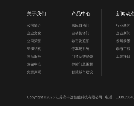
关于我们
产品中心
新闻动
公司简介
感应自动门
行业新闻
企业文化
自动旋转门
企业新闻
公司荣誉
卷帘及遮阳
发展前景
组织结构
停车场系统
弱电工程
售后服务
门禁及智能锁
工装项目
营销中心
伸缩门及围栏
免责声明
智慧城市建设
Copyright ©2026 江苏润丰达智能科技有限公司 电话：1339158