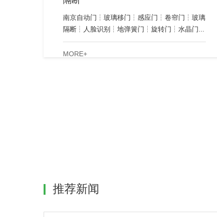
隔断
南京自动门┆玻璃移门┆感应门┆卷帘门┆玻璃
隔断┆人脸识别┆地弹簧门┆旋转门┆水晶门...
MORE+
推荐新闻